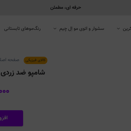
حرفه ای، مطمئن
رین
سشوار و اتوی مو اِل چیم
رنگ‌موهای تابستانی
صفحه اصل
کالای فیزیکی
شامپو ضد زردی Yellow Buster اسکری
۰۰۰
افزو