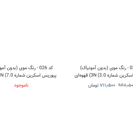
کد 027 - رنگ موی (بدون آمونیاک)
کد 026 - رنگ موی (بدون آم
پیوریس اسکرین شماره 3N (3.0) قهوه‌ای
پیوریس اسکرین شماره 7N (7.0) بلوند
تیره
۹۴۸٫۵
۷۱۱٫۵۰۰
تومان
ناموجود