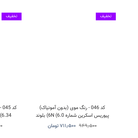
تخفیف
تخفیف
کد 046 - رنگ موی (بدون آمونیاک)
کد
پیوریس اسکرین شماره 6N (6.0) بلوند
6DR (6.34) بلوند طل
تیره
۹۴۹٫۵۰۰
۷۱۱٫۵۰۰
تومان
۰۰