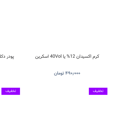
کرم اکسیدان 12% یا 40Vol اسکرین
پودر دکلره INE PLUS BLUE
۴۹۰٫۰۰۰
تومان
تخفیف
تخفیف