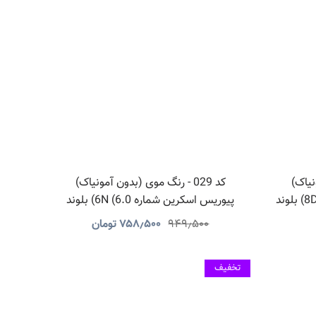
ونیاک)
کد 029 - رنگ موی (بدون آمونیاک)
پیوریس اسکرین شماره 8DR (8.34) بلوند
پیوریس اسکرین شماره 6N (6.0) بلوند
تیره
۹۴۹٫۵۰۰
۷۵۸٫۵۰۰
تومان
تخفیف