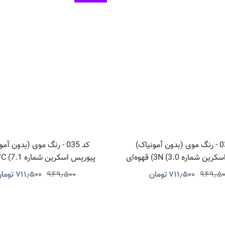
کد 036 - رنگ موی (بدون آمونیاک)
کد 035 - رنگ موی (بدون آم
پیوریس اسکرین شماره 3N (3.0) قهوه‌ای
تیره
خاکستری
۹۴۹٫۵
۷۱۱٫۵۰۰
تومان
۹۴۹٫۵۰۰
۷۱۱٫۵۰۰
توما