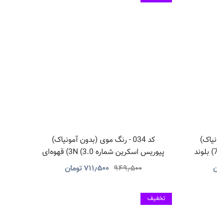
ونیاک)
کد 034 - رنگ موی (بدون آمونیاک)
پیوریس اسکرین شماره 7C (7.1) بلوند
پیوریس اسکرین شماره 3N (3.0) قهوه‌ای
تیره
ن
۹۴۹٫۵۰۰
۷۱۱٫۵۰۰
تومان
تخفیف