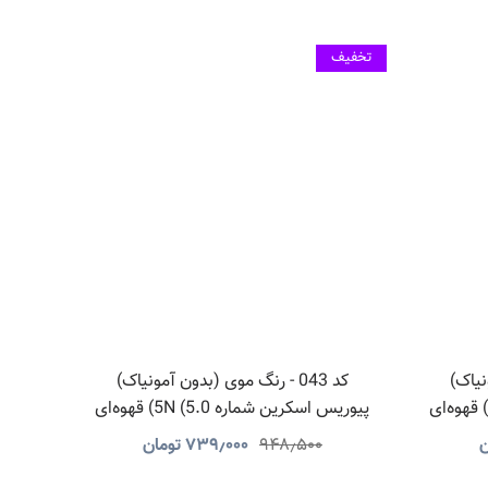
تخفیف
ونیاک)
کد 043 - رنگ موی (بدون آمونیاک)
پیوریس اسکرین شماره 5C (5.1) قهوه‌ای
پیوریس اسکرین شماره 5N (5.0) قهوه‌ای
روشن
ن
۹۴۸٫۵۰۰
۷۳۹٫۰۰۰
تومان