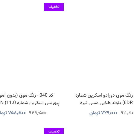
تخفیف
 041 - رنگ موی دورادو اسکرین شماره
کد 040 - رنگ موی (بدون آم
ایی مسی تیره
پلاتینه
۹۱۱٫۵۰
۷۲۹٫۰۰۰
تومان
۹۴۹٫۵۰۰
۷۵۸٫۵۰۰
توما
تخفیف