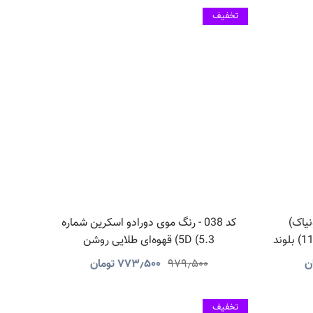
تخفیف
ونیاک)
کد 038 - رنگ موی دورادو اسکرین شماره
پیوریس اسکرین شماره 11N (11.0) بلوند
5D (5.3) قهوه‌ای طلایی روشن
ن
۹۷۹٫۵۰۰
۷۷۳٫۵۰۰
تومان
تخفیف