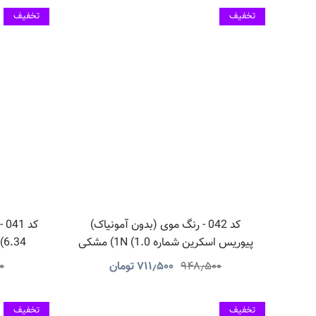
تخفیف
تخفیف
کد 042 - رنگ موی (بدون آمونیاک)
کد
پیوریس اسکرین شماره 1N (1.0) مشکی
6DR (6.34) بلوند طل
طبیعی
۹۴۸٫۵۰۰
۷۱۱٫۵۰۰
تومان
۰
تخفیف
تخفیف